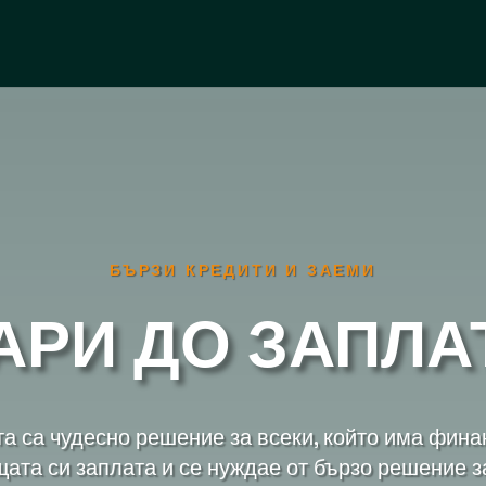
БЪРЗИ КРЕДИТИ И ЗАЕМИ
АРИ ДО ЗАПЛА
а са чудесно решение за всеки, който има фин
ата си заплата и се нуждае от бързо решение з