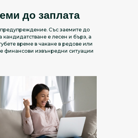
еми до заплата
з предупреждение. Със заемите до
а кандидатстване е лесен и бърз, а
убете време в чакане в редове или
те финансови извънредни ситуации