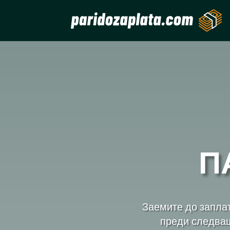
П
Заемите до заплат
преди следващ