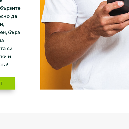
е
 бързите
есно да
и,
ен, бърз
на
та си
тки и
ата!
Т